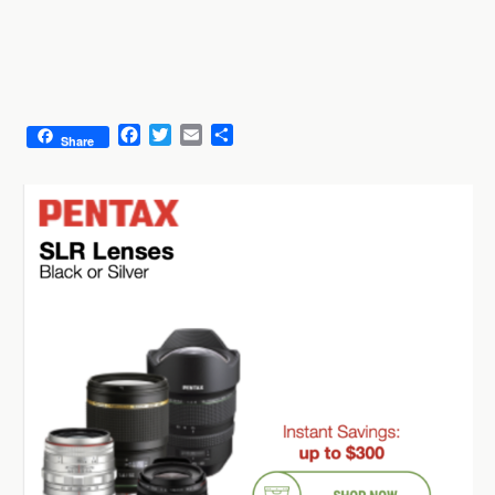
F
T
E
S
Share
a
w
m
h
c
i
a
a
e
t
i
r
b
t
l
e
o
e
o
r
k